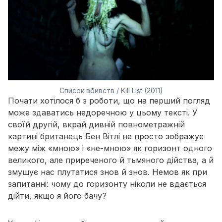
Список вбивств / Kill List (2011)
Почати хотілося б з роботи, що на перший погляд
може здаватись недоречною у цьому тексті. У
своїй другій, вкрай дивній повнометражній
картині британець Бен Вітлі не просто зображує
межу між «мною» і «не-мною» як горизонт одного
великого, але приреченого й тьмяного дійства, а й
змушує нас плутатися знов й знов. Немов як при
запитанні: чому до горизонту ніколи не вдається
дійти, якщо я його бачу?