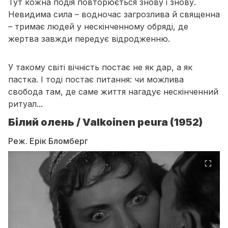
Тут кожна подія повторюється знову і знову.
Невидима сила – водночас загрозлива й священна
– тримає людей у нескінченному обряді, де
жертва завжди передує відродженню.
У такому світі вічність постає не як дар, а як
пастка. І тоді постає питання: чи можлива
свобода там, де саме життя нагадує нескінченний
ритуал...
Білий олень / Valkoinen peura (1952)
Реж. Ерік Бломберг
⛶