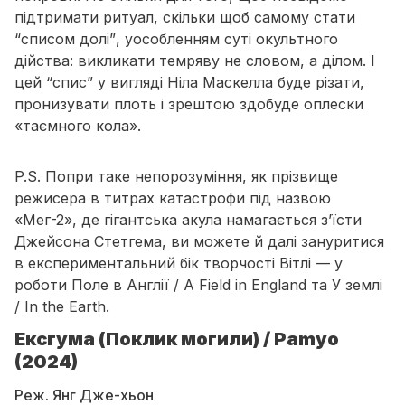
підтримати ритуал, скільки щоб самому стати
“списом долі”
, уособленням суті окультного
дійства: викликати темряву не словом, а ділом. І
цей “спис” у вигляді Ніла Маскелла буде різати,
пронизувати плоть і зрештою здобуде оплески
«таємного кола»
.
P.S. Попри таке непорозуміння, як прізвище
режисера в титрах катастрофи під назвою
«Мег-2», де гігантська акула намагається з’їсти
Джейсона Стетгема, ви можете й далі зануритися
в експериментальний бік творчості Вітлі — у
роботи Поле в Англії / A Field in England та У землі
/ In the Earth.
Ексгума (Поклик могили) / Pamyo
(2024)
Реж. Янг Дже-хьон