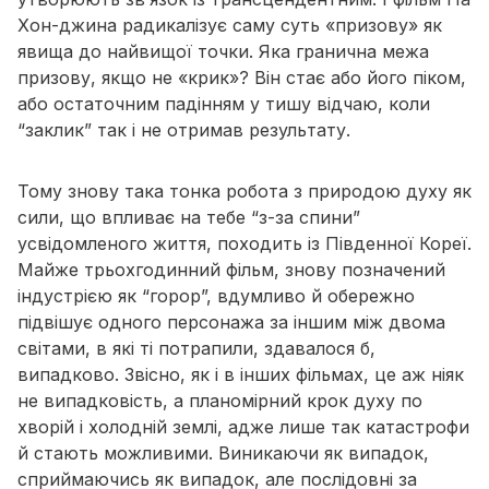
Хон-джина радикалізує саму суть «призову» як
явища до найвищої точки. Яка гранична межа
призову, якщо не
«крик»
? Він стає або його піком,
або остаточним падінням у тишу відчаю, коли
“заклик” так і не отримав результату.
Тому знову така тонка робота з природою духу як
сили, що впливає на тебе “з-за спини”
усвідомленого життя, походить із Південної Кореї.
Майже трьохгодинний фільм, знову позначений
індустрією як “горор”, вдумливо й обережно
підвішує одного персонажа за іншим між двома
світами, в які ті потрапили, здавалося б,
випадково. Звісно, як і в інших фільмах, це аж ніяк
не випадковість, а
планомірний крок духу
по
хворій і холодній землі, адже лише так катастрофи
й стають можливими. Виникаючи як випадок,
сприймаючись як випадок, але послідовні за