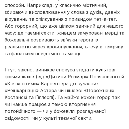
способи. Наприклад, у класично містичний,
збираючи висловлювання у слова з духів, давніх
віруваннь та спілкування з привидом тет-а-тет.
Або горорний, що вже цілком звичний для нашого
часу: де таємні секти, живцем замуровані мерці та
божевільні розривають зв’язки героїв із
реальністю через кровопускання, втечу в темряву
та фанатизм невідомого в масці.
І тут, звісно, виникає спокуса згадати культові
фільми жахів (від
«Дитини Розмарі» Полянського
й
«Князя пітьми» Карпентера
до сучасних
«Реінкарнації» Астера
чи нішевої
«Порожнечі»
Костанскі та Ґіллеспі
). Та майже кожен горор так
чи інакше працює з темою вторгнення
потойбічного — чи у божевіллі розладнаної
свідомості, чи у культі таємної секти.