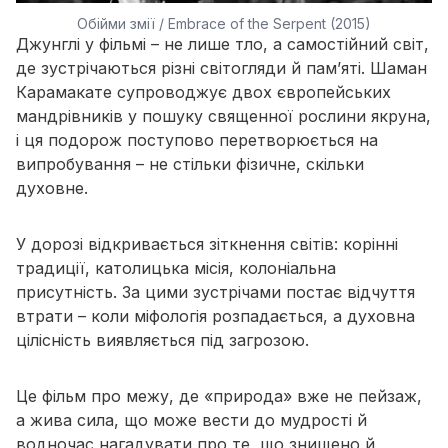
Обійми змії / Embrace of the Serpent (2015)
Джунглі у фільмі – не лише тло, а самостійний світ,
де зустрічаються різні світогляди й пам’яті. Шаман
Карамакате супроводжує двох європейських
мандрівників у пошуку священної рослини якруна,
і ця подорож поступово перетворюється на
випробування – не стільки фізичне, скільки
духовне.
У дорозі відкривається зіткнення світів: корінні
традиції, католицька місія, колоніальна
присутність. За цими зустрічами постає відчуття
втрати – коли міфологія розпадається, а духовна
цілісність виявляється під загрозою.
Це фільм про межу, де «природа» вже не пейзаж,
а жива сила, що може вести до мудрості й
водночас нагадувати про те, що знищено й