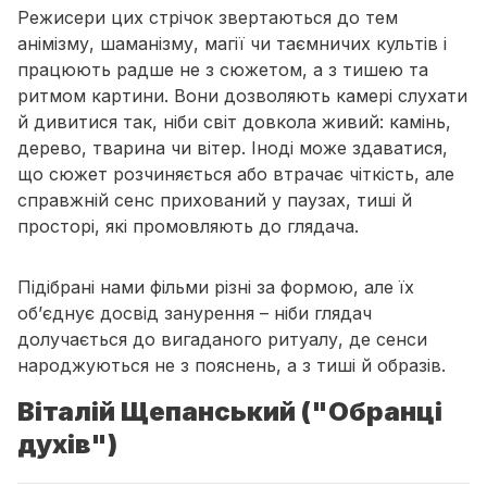
Режисери цих стрічок звертаються до тем
анімізму, шаманізму, магії чи таємничих культів і
працюють радше не з сюжетом, а з тишею та
ритмом картини. Вони дозволяють камері слухати
й дивитися так, ніби світ довкола живий: камінь,
дерево, тварина чи вітер. Іноді може здаватися,
що сюжет розчиняється або втрачає чіткість, але
справжній сенс прихований у паузах, тиші й
просторі, які промовляють до глядача.
Підібрані нами фільми різні за формою, але їх
об’єднує досвід занурення – ніби глядач
долучається до вигаданого ритуалу, де сенси
народжуються не з пояснень, а з тиші й образів.
Віталій Щепанський ("Обранці
духів")