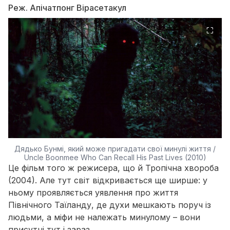
Реж. Апічатпонг Вірасетакул
⛶
Дядько Бунмі, який може пригадати свої минулі життя /
Uncle Boonmee Who Can Recall His Past Lives (2010)
Це фільм того ж режисера, що й
Тропічна хвороба
(2004)
. Але тут світ відкривається ще ширше: у
ньому проявляється уявлення про життя
Північного Таїланду, де духи мешкають поруч із
людьми, а міфи не належать минулому – вони
присутні тут і зараз.