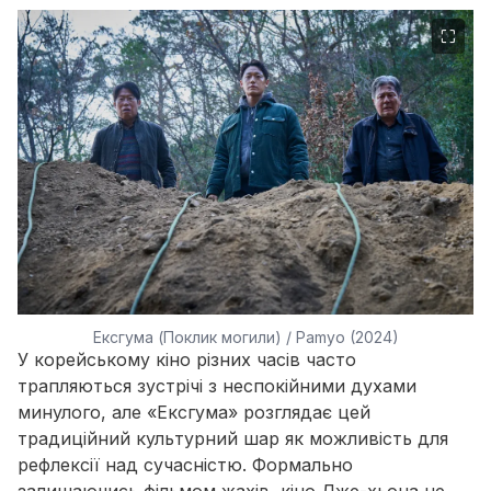
⛶
Ексгума (Поклик могили) / Pamyo (2024)
У корейському кіно різних часів часто
трапляються зустрічі з неспокійними духами
минулого, але
«Ексгума»
розглядає цей
традиційний культурний шар як можливість для
рефлексії над сучасністю. Формально
залишаючись фільмом жахів, кіно Дже-хьона не