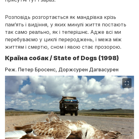
Розповідь розгортається як мандрівка крізь
пам’ять і видіння, у яких минулі життя постають
так само реально, як і теперішнє. Адже всі ми
перебуваємо у циклі перероджень, і межа між
життям і смертю, сном і явою стає прозорою.
Країна собак / State of Dogs (1998)
Реж. Петер Бросенс, Доржсурен Дагвасурен
⛶