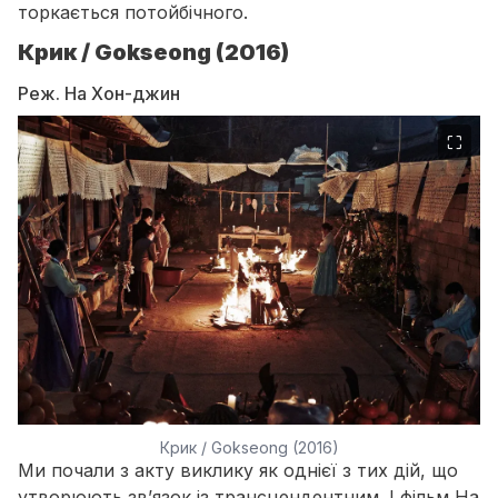
торкається потойбічного.
Крик / Gokseong (2016)
Реж. На Хон-джин
⛶
Крик / Gokseong (2016)
Ми почали з акту
виклику
як однієї з тих дій, що
утворюють зв’язок із трансцендентним. І фільм На