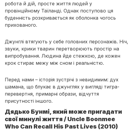
робота й дій, просте життя людей у
провінційному Таїланді. Однак поступово ця
буденність розкривається як оболонка чогось
прихованого.
Джунглі втягують у себе головних персонажів. Ніч,
звуки, крики тварин перетворюють простір на
випробування. Людина йде стежкою, де кожен
крок стирає межу між сном і реальністю.
Перед нами – історія зустрічі з невидимим: дух
шамана, що блукає в джунглях у вигляді тигра-
перевертня, примарні образи, відчуття
присутності іншого.
Дядько Бунмі, який може пригадати
свої минулі життя / Uncle Boonmee
Who Can Recall His Past Lives (2010)