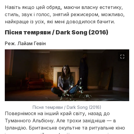
Навіть якщо цей обряд, маючи власну естетику,
стиль, звук і голос, знятий режисером, можливо,
найкраще із усіх, які мені доводилося бачити.
Пісня темряви / Dark Song (2016)
Реж. Лайам Гевін
⛶
Пісня темряви / Dark Song (2016)
Повернімося на інший край світу, назад до
Туманного Альбіону. Але трохи західніше —
в
Ірландію
. Британське окультне та ритуальне кіно