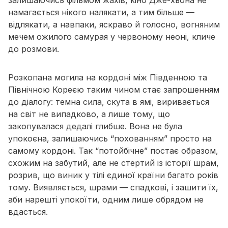
намагається нікого налякати, а тим більше —
відлякати
, а навпаки, яскраво й голосно, вогняним
мечем ожилого самурая у червоному неоні, кличе
до розмови.
Розкопана могила на кордоні між Південною та
Північною Кореєю таким чином стає запрошенням
до діалогу
: темна сила, скута в ямі, виривається
на світ не випадково, а лише тому, що
закопувалася дедалі глибше. Вона не була
упокоєна, залишаючись “похованням” просто на
самому кордоні. Так “потойбічне” постає образом,
схожим на забутий, але не стертий із історії шрам,
розрив, що виник у тілі єдиної країни багато років
тому. Виявляється, шрами — спадкові, і зашити їх,
аби нарешті упокоїти, одним лише обрядом не
вдасться.