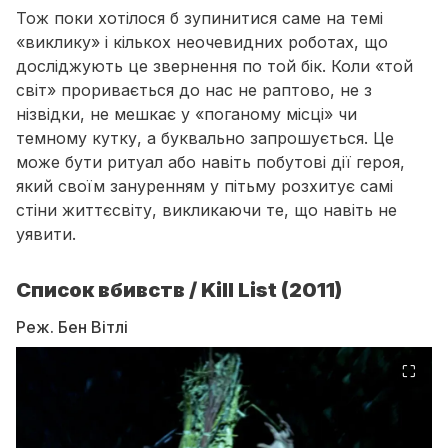
Тож поки хотілося б зупинитися саме на темі
«виклику»
і кількох неочевидних роботах, що
досліджують це звернення по той бік. Коли «той
світ» проривається до нас не раптово, не з
нізвідки, не мешкає у «поганому місці» чи
темному кутку, а буквально запрошується. Це
може бути ритуал або навіть побутові дії героя,
який своїм зануренням у пітьму розхитує самі
стіни життєсвіту, викликаючи те, що навіть не
уявити.
Список вбивств / Kill List (2011)
Реж. Бен Вітлі
⛶