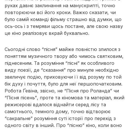
руках давнє заклинання на манускрипті, точно
повторюючи всі його кроки. Важко сказати, чи
було самій команді фільму страшно від думки, що
ось-ось і з темряви щось постане, але свою назву
це кіно реалізовує вкрай буквально.
Сьогодні слово
“пісня”
майже повністю злилося з
поняттям музичного твору або чимось святковим,
піднесеним. Та розуміння “пісні” як особливого
виду поезії, де
“сказання”
про минуле необхідно
звеличує подію, приховуючи її від розуму по той
бік духу і почуття, було для неї першопочатковим.
Робота Ґевіна, звісно, не
“Пісня про Роланда”
чи
“Пісня пісень”
, проте та кіномова та матеріал, який
режисерові вдалося віднайти серед лісу та
самотнього, темного дому, точно відтворює
“сакральне” розуміння суті історії про перехід з
одного світу в інший. Про
“пісню” кіно
, коли воно