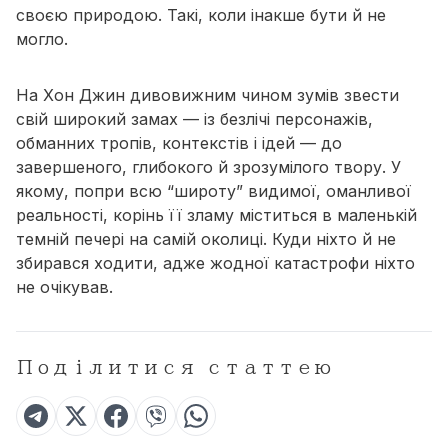
своєю природою. Такі, коли інакше бути й не
могло.
На Хон Джин дивовижним чином зумів звести
свій широкий замах — із безлічі персонажів,
обманних тропів, контекстів і ідей — до
завершеного, глибокого й зрозумілого твору. У
якому, попри всю “широту” видимої, оманливої
реальності, корінь її зламу міститься
в маленькій
темній печері
на самій околиці. Куди ніхто й не
збирався ходити, адже жодної катастрофи ніхто
не очікував.
Поділитися статтею