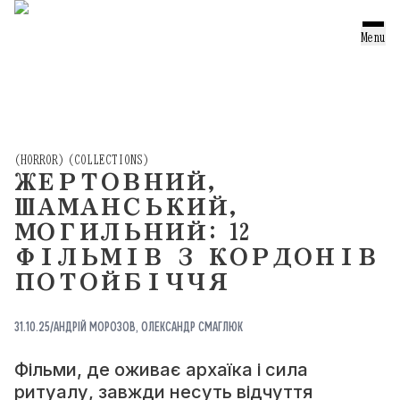
ТЕКСТИ
Menu
ОГЛЯДИ
ПЕРЕКЛАДИ
ПОРТРЕТИ
(
HORROR
)
(
COLLECTIONS
)
ЖЕРТОВНИЙ,
ПІДБІРКИ
ШАМАНСЬКИЙ,
ПРОЕКТ
МОГИЛЬНИЙ: 12
ФІЛЬМІВ З КОРДОНІВ
ПОТОЙБІЧЧЯ
ТЕЛЕГРАМ
(TELEGRAM)
31.10.25
/
АНДРІЙ МОРОЗОВ
,
ОЛЕКСАНДР СМАГЛЮК
ІНСТАГРАМ
(INSTAGRAM)
Фільми, де оживає архаїка і сила
ритуалу, завжди несуть відчуття