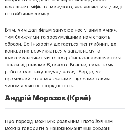
локальних міфів та минулого, яке являється у виді
потойбічних химер.
Втім, чим далі фільм занурює нас у вимір «між»,
тим ближчими та зрозумілішими нам стають
образи. Бо Іньярріту дістається тієї глибини, де
конкретне розчиняється у загальному, а
«мексиканське» чи то «українське» виявляються
тільки відтінками Єдиного. Власне, саме тому
робота має таку влучну назву. Бардо, як
проміжний стан між світами, що саме таким
чином являє їх спорідненість.
Андрій Морозов (Край)
Про перехід межі між реальним і потойбічним
можна говорити в найрізноманітніші образні