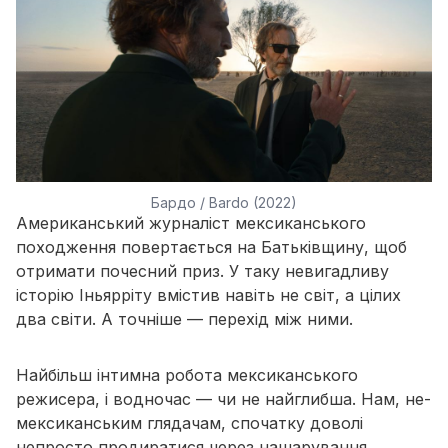
Бардо / Bardo (2022)
Американський журналіст мексиканського
походження повертається на Батьківщину, щоб
отримати почесний приз. У таку невигадливу
історію Іньярріту вмістив навіть не світ, а цілих
два світи. А точніше — перехід між ними.
Найбільш інтимна робота мексиканського
режисера, і водночас — чи не найглибша. Нам, не-
мексиканським глядачам, спочатку доволі
непросто продиратися через нашарування