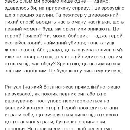
Увесь фільм ми робимо лише одне — йдемо,
здавалось би, на приречену справу. І це зрозуміло
ще з перших хвилин. Та режисер у дивовижний,
тихий спосіб вводить нас в оману настільки, що в
певний момент будь-які орієнтири зникають. Це
горор? Трилер? Чи, може, бойовик — адже герой,
екс-військовий, найманий убивця, тоне в гущі
жорстокості. Або драма, де втрачена колись сім’я
вже не повернеться, хоч вона й сидить за одним
столом під час обіду? Зрештою, це не виявиться
ані тим, ані іншим. Це буде кіно у чистому вигляді.
Ритуал (на який Вітлі натякає прямолінійно, якщо
не зухвало), як
поклик
певних сил або їхнє
вшанування, поступово перетворюється на
фоновий контур історії. Герой проходить етапи
втрати себе, що виявляється лише підготовкою
до тотальної утрати, буквально зриваючи
покрови. Не стільки для того, щоб несвідомо