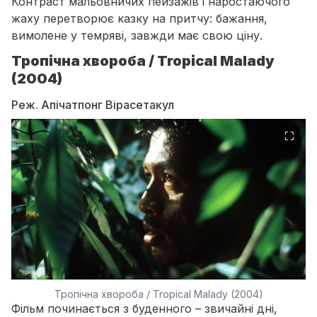
Контраст мальовничих пейзажів і наростаючого
жаху перетворює казку на притчу: бажання,
вимолене у темряві, завжди має свою ціну.
Тропічна хвороба / Tropical Malady
(2004)
Реж. Апічатпонг Вірасетакул
⛶
Тропічна хвороба / Tropical Malady (2004)
Фільм починається з буденного – звичайні дні,