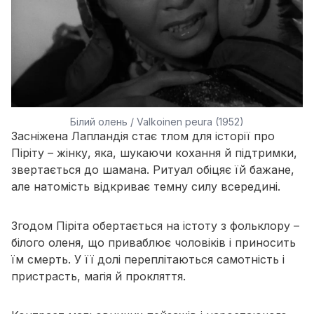
Білий олень / Valkoinen peura (1952)
Засніжена Лапландія стає тлом для історії про
Піріту – жінку, яка, шукаючи кохання й підтримки,
звертається до шамана. Ритуал обіцяє їй бажане,
але натомість відкриває темну силу всередині.
Згодом Піріта обертається на істоту з фольклору –
білого оленя, що приваблює чоловіків і приносить
їм смерть. У її долі переплітаються самотність і
пристрасть, магія й прокляття.