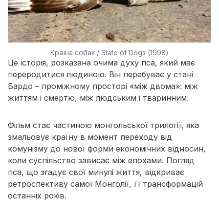
Країна собак / State of Dogs (1998)
Це історія, розказана очима духу пса, який має
переродитися людиною. Він перебуває у стані
Бардо – проміжному просторі «між двома»: між
життям і смертю, між людським і тваринним.
Фільм стає частиною монгольської трилогії, яка
змальовує країну в момент переходу від
комунізму до нової форми економічних відносин,
коли суспільство зависає між епохами. Погляд
пса, що згадує свої минулі життя, відкриває
ретроспективу самої Монголії, її трансформацій
останніх років.