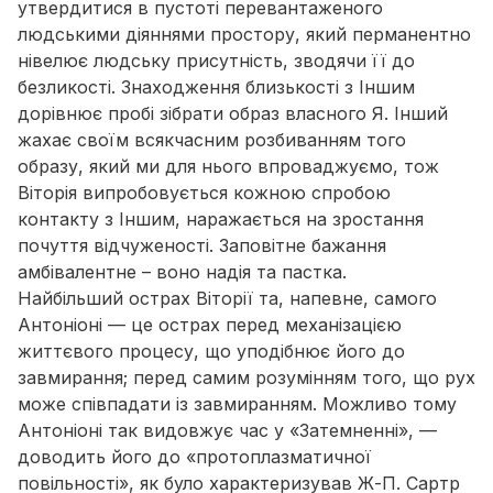
утвердитися в пустоті перевантаженого
людськими діяннями простору, який перманентно
нівелює людську присутність, зводячи її до
безликості. Знаходження близькості з Іншим
дорівнює пробі зібрати образ власного Я. Інший
жахає своїм всякчасним розбиванням того
образу, який ми для нього впроваджуємо, тож
Віторія випробовується кожною спробою
контакту з Іншим, наражається на зростання
почуття відчуженості. Заповітне бажання
амбівалентне – воно надія та пастка.
Найбільший острах Віторії та, напевне, самого
Антоніоні — це острах перед механізацією
життєвого процесу, що уподібнює його до
завмирання; перед самим розумінням того, що рух
може співпадати із завмиранням. Можливо тому
Антоніоні так видовжує час у «Затемненні», —
доводить його до «
протоплазматичної
повільності
», як було характеризував Ж-П. Сартр