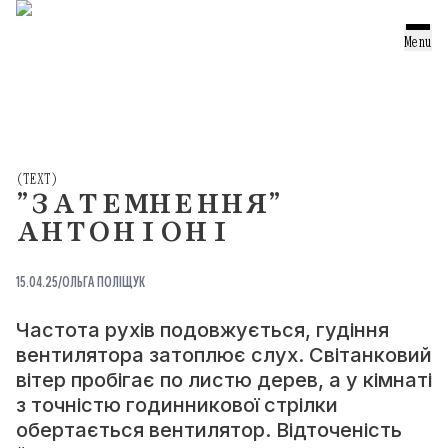
ТЕКСТИ
Menu
ОГЛЯДИ
ПЕРЕКЛАДИ
ПОРТРЕТИ
(
TEXT
)
"ЗАТЕМНЕННЯ"
ПІДБІРКИ
АНТОНІОНІ
ПРОЕКТ
15.04.25
/
ОЛЬГА ПОЛІЩУК
ТЕЛЕГРАМ
Частота рухів подовжується, гудіння
вентилятора затоплює слух. Світанковий
(TELEGRAM)
ІНСТАГРАМ
вітер пробігає по листю дерев, а у кімнаті
(INSTAGRAM)
з точністю годинникової стрілки
обертається вентилятор. Відточеність