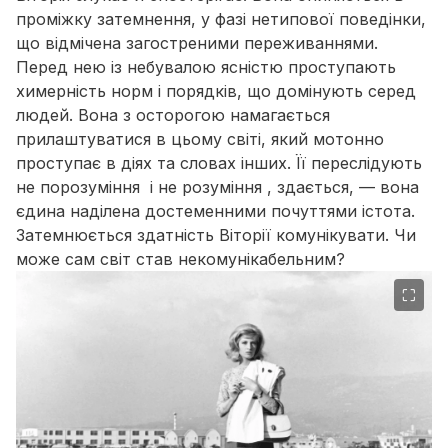
проміжку затемнення, у фазі нетипової поведінки,
що відмічена загостреними переживаннями.
Перед нею із небувалою ясністю проступають
химерність норм і порядків, що домінують серед
людей. Вона з осторогою намагається
прилаштуватися в цьому світі, який мотонно
проступає в діях та словах інших. Її переслідують
не
порозуміння
і не
розуміння
, здається, — вона
єдина наділена достеменними почуттями істота.
Затемнюється здатність Віторії комунікувати. Чи
може сам світ став некомунікабельним?
⛶