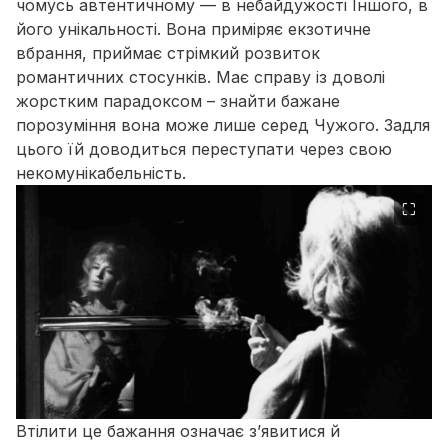
чомусь автентичному — в небайдужості Іншого, в
його унікальності. Вона приміряє екзотичне
вбрання, приймає стрімкий розвиток
романтичних стосунків. Має справу із доволі
жорстким парадоксом – знайти бажане
порозуміння вона може лише серед Чужого. Задля
цього їй доводиться переступати через свою
некомунікабельність.
⛶
Втілити це бажання означає зʼявитися й