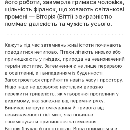
його роботи, завмерла гримаса чоловіка,
щільність фіранок, що ховають світанкові
промені — Віторія (Вітті) з виразністю
помічає далекість та чужість усього.
Кажуть під час затемнень живі істоти починають
поводитися нетипово. Птахи літають низько або
принишкають у гніздах, природа на невизначений
термін застигає. Затемнення є не лише перервою
в освітленні, а і випаданням із буденності.
Загострюється сприйняття навіть часу і простору.
Ніщо інше не дозволяє настільки виразно
пережити тривалість, як утворення прогалини у
видимому, яка залежна від переміни руху.
Виникає напруга очікування й тривога від
невизначеності тієї миті, яка повинна
ознаменувати припинення затемнення.
Віторія блукає й спостерігає. Вона опиняється в