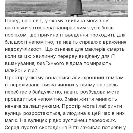
Перед нею світ, у якому хвилина мовчання
настільки затиснена напираючим з усіх боків
поспіхом, що причина її введення проходить для
більшості непомітно, та навіть справляє враження
надокучливості. Що означає для маклерів смерть,
коли за цю хвилинну перерву виділену для її
вшанування, без їхнього відома помирають
мільйони лір?
Простір у якому вона живе асинхронний темпам
її переживань; низка чинних у ньому процесів
перебігає з байдужістю, навіть розбудова міста
провадиться непомітно. Зміни життя минають
неначе за лаштунками. Простір міста і лабіринти
вулиць розростаються, а людина в цей час в них
маліє. На вулицях рідко зустрінеш перехожих.
Серед пустот сьогодення Вітті заживає потреби у