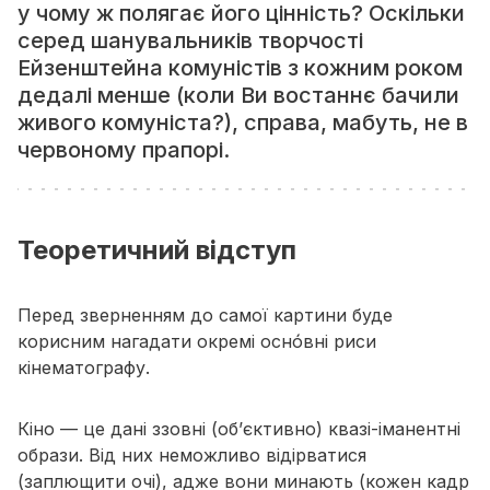
у чому ж полягає його цінність? Оскільки
серед шанувальників творчості
Ейзенштейна комуністів з кожним роком
дедалі менше (коли Ви востаннє бачили
живого комуніста?), справа, мабуть, не в
червоному прапорі.
Теоретичний відступ
Перед зверненням до самої картини буде
корисним нагадати окремі оснóвні риси
кінематографу.
Кіно — це дані ззовні (об’єктивно) квазі-іманентні
образи. Від них неможливо відірватися
(заплющити очі), адже вони минають (кожен кадр