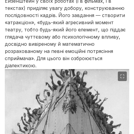
Ейзенштейн у своїх роботах (і в фільмах, і в
текстах) приділяє увагу добору, конструюванню
послідовності кадрів. Його завдання — створити
«атракціон», «будь-який агресивний момент
театру, тобто будь-який його елемент, що піддає
глядача чуттєвому або психологічному впливу,
досвідно вивіреному й математично
розрахованому на певні емоційні потрясіння
сприймача». Для цього він озброюється
діалектикою.
⛶