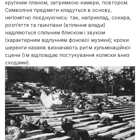
крупним планом, затримкою камери, повтором.
Символічні предмети кладуться в основу,
непомітно поєднуючись: так, наприклад, сокира,
розп’яття та гвинтівки (втілення влади)
наділяються спільним блиском і звуком
(характерним відлунням фонової музики); кроки
шеренги казаків визначають ритм кульмінаційної
сцени (їм відповідає постукування коляски вниз
сходами).
⛶