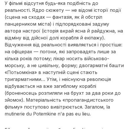
У фільмі відсутня будь-яка подібність до
реальності. Ядро сюжету — не відомі історії події
(сцена на сходах — фантазія, як й обстріл
панцерником міста) і підпорядковані задуму
автора настрої (історія вкрай ясна й райдужна, на
відміну від дійсної долі корабля й екіпажу).
Відчуження від реальності виявляється і простіше:
на офіцерах — погони, які запровадять лише за
кілька років потому; лікар носить військово-
морську, а не цивільну, форму; двогарматні башти
«Потьомкіна» в наступній сцені стають
тригарматними… Утім, і неіснуюча революція
відбувається на вже загиблому кораблі
(броненосець розпиляли на брухт за два роки до
зйомок). Матеріальність «пропагандистського
фільму» поступово вивітрюється. Загалом,
la
mutinerie du Potemkine n'a pas eu lieu
.