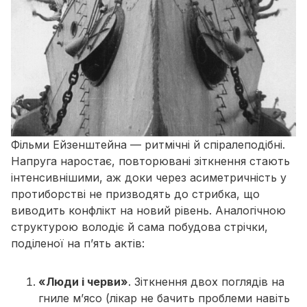
Фільми Ейзенштейна — ритмічні й спіралеподібні.
Напруга наростає, повторювані зіткнення стають
інтенсивнішими, аж доки через асиметричність у
протиборстві не призводять до стрибка, що
виводить конфлікт на новий рівень. Аналогічною
структурою володіє й сама побудова стрічки,
поділеної на п’ять актів:
«Люди і черви»
. Зіткнення двох поглядів на
гниле м’ясо (лікар не бачить проблеми навіть