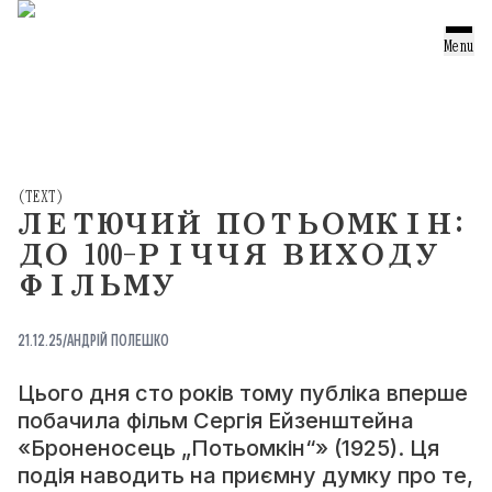
ТЕКСТИ
Menu
ОГЛЯДИ
ПЕРЕКЛАДИ
ПОРТРЕТИ
(
TEXT
)
ЛЕТЮЧИЙ ПОТЬОМКІН:
ПІДБІРКИ
ДО 100-РІЧЧЯ ВИХОДУ
ПРОЕКТ
ФІЛЬМУ
21.12.25
/
АНДРІЙ ПОЛЕШКО
ТЕЛЕГРАМ
(TELEGRAM)
Цього дня сто років тому публіка вперше
ІНСТАГРАМ
побачила фільм Сергія Ейзенштейна
(INSTAGRAM)
«Броненосець „Потьомкін“» (1925). Ця
подія наводить на приємну думку про те,