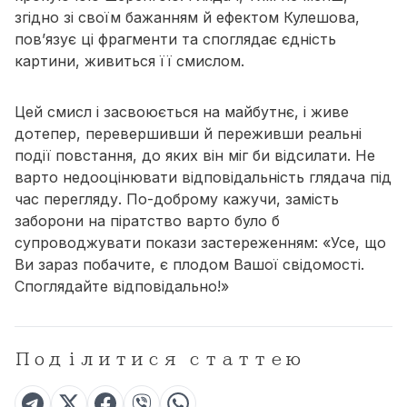
згідно зі своїм бажанням й ефектом Кулешова,
пов’язує ці фрагменти та споглядає єдність
картини, живиться її смислом.
Цей смисл і засвоюється на майбутнє, і живе
дотепер, перевершивши й переживши реальні
події повстання, до яких він міг би відсилати. Не
варто недооцінювати відповідальність глядача під
час перегляду. По-доброму кажучи, замість
заборони на піратство варто було б
супроводжувати покази застереженням: «Усе, що
Ви зараз побачите, є плодом Вашої свідомості.
Споглядайте відповідально!»
Поділитися статтею