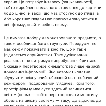
екрана. Це потребує інтересу (зацікавленості),
тобто вироблення власного ставлення до картини
як до цінної й такої, що має стосунок до глядача.
Або коротше: глядач має прагнути зануритися в
світ фільму, знайти себе в ньому.
Це вимагає добору демонстрованого предмета, а
також особливої його структури. Передусім, не
має сенсу показувати в кіно те, що й так є
(піддається сприйняттю). Таке дублювання
реальності не витримує випробування бритвою
Оккама й перетворює кінематограф лише на засіб
донесення інформації. Кіно натомість здатне
збудувати неіснуючий, образний світ, побачений
режисером і подарований глядачеві. Крім того,
простір фільму має бути здатний залишатися
світом (сном) — тобто перетворювати множину
образів на цілісну систему — таку, що відсилає до