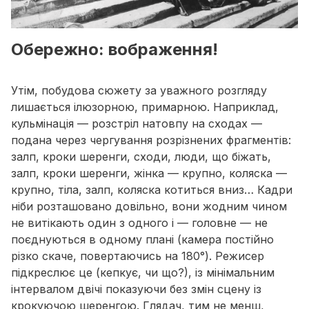
Обережно: вображення!
Утім, побудова сюжету за уважного розгляду
лишається ілюзорною, примарною. Наприклад,
кульмінація — розстріл натовпу на сходах —
подана через чергування розрізнених фрагментів:
залп, кроки шеренги, сходи, люди, що біжать,
залп, кроки шеренги, жінка — крупно, коляска —
крупно, тіла, залп, коляска котиться вниз… Кадри
ніби розташовано довільно, вони жодним чином
не витікають один з одного і — головне — не
поєднуються в одному плані (камера постійно
різко скаче, повертаючись на 180°). Режисер
підкреслює це (кепкує, чи що?), із мінімальним
інтервалом двічі показуючи без змін сцену із
крокуючою шеренгою. Глядач, тим не менш,