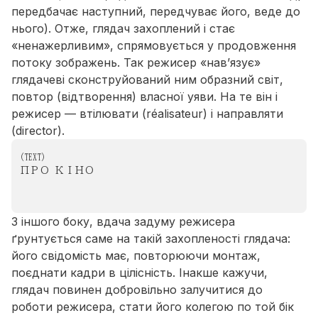
передбачає наступний, передчуває його, веде до
нього). Отже, глядач захоплений і стає
«ненажерливим», спрямовується у продовження
потоку зображень. Так режисер «нав’язує»
глядачеві сконструйований ним образний світ,
повтор (відтворення) власної уяви. На те він і
режисер — втілювати (réalisateur) і направляти
(director).
(
TEXT
)
ПРО КІНО
З іншого боку, вдача задуму режисера
ґрунтується саме на такій захопленості глядача:
його свідомість має, повторюючи монтаж,
поєднати кадри в цілісність. Інакше кажучи,
глядач повинен добровільно залучитися до
роботи режисера, стати його колегою по той бік