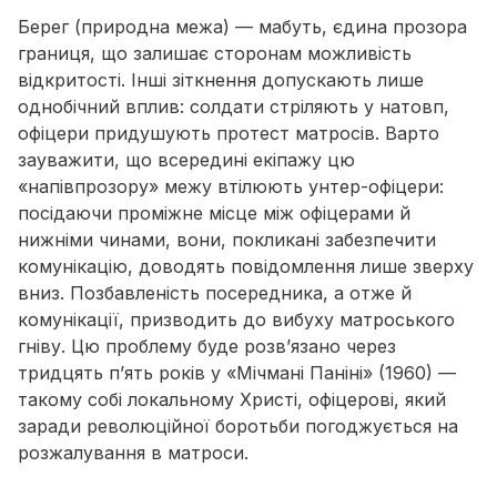
Берег (природна межа) — мабуть, єдина прозора
границя, що залишає сторонам можливість
відкритості. Інші зіткнення допускають лише
однобічний вплив: солдати стріляють у натовп,
офіцери придушують протест матросів. Варто
зауважити, що всередині екіпажу цю
«напівпрозору» межу втілюють унтер-офіцери:
посідаючи проміжне місце між офіцерами й
нижніми чинами, вони, покликані забезпечити
комунікацію, доводять повідомлення лише зверху
вниз. Позбавленість посередника, а отже й
комунікації, призводить до вибуху матроського
гніву. Цю проблему буде розв’язано через
тридцять п’ять років у «Мічмані Паніні» (1960) —
такому собі локальному Христі, офіцерові, який
заради революційної боротьби погоджується на
розжалування в матроси.