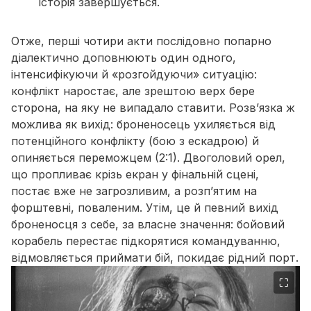
історія завершується.
Отже, перші чотири акти послідовно попарно
діалектично доповнюють один одного,
інтенсифікуючи й «розгойдуючи» ситуацію:
конфлікт наростає, але зрештою верх бере
сторона, на яку не випадало ставити. Розв’язка ж
можлива як вихід: броненосець ухиляється від
потенційного конфлікту (бою з ескадрою) й
опиняється переможцем (2:1). Двоголовий орел,
що пропливає крізь екран у фінальній сцені,
постає вже не загрозливим, а розп’ятим на
форштевні, поваленим. Утім, це й певний вихід
броненосця з себе, за власне значення: бойовий
корабель перестає підкорятися командуванню,
відмовляється приймати бій, покидає рідний порт.
⛶