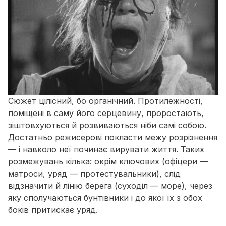
Сюжет цілісний, бо органічний. Протилежності,
поміщені в саму його серцевину, проростають,
зіштовхуються й розвиваються ніби самі собою.
Достатньо режисерові покласти межу розрізнення
— і навколо неї починає вирувати життя. Таких
розмежувань кілька: окрім ключових (офіцери —
матроси, уряд — протестувальники), слід
відзначити й лінію берега (суходіл — море), через
яку сполучаються бунтівники і до якої їх з обох
боків притискає уряд.