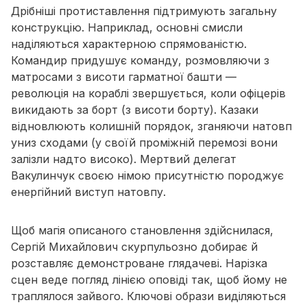
Дрібніші протиставлення підтримують загальну
конструкцію. Наприклад, основні смисли
наділяються характерною спрямованістю.
Командир придушує команду, розмовляючи з
матросами з висоти гарматної башти —
революція на кораблі звершується, коли офіцерів
викидають за борт (з висоти борту). Казаки
відновлюють колишній порядок, зганяючи натовп
униз сходами (у своїй проміжній перемозі вони
залізли надто високо). Мертвий делегат
Вакулинчук своєю німою присутністю породжує
енергійний виступ натовпу.
Щоб магія описаного становлення здійснилася,
Сергій Михайлович скурпульозно добирає й
розставляє демонстроване глядачеві. Нарізка
сцен веде погляд лінією оповіді так, щоб йому не
траплялося зайвого. Ключові образи виділяються