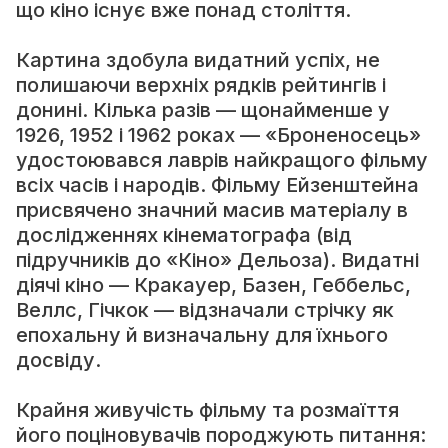
що кіно існує вже понад століття.
Картина здобула видатний успіх, не
полишаючи верхніх рядків рейтингів і
донині. Кілька разів — щонайменше у
1926, 1952 і 1962 роках — «Броненосець»
удостоювався лаврів найкращого фільму
всіх часів і народів. Фільму Ейзенштейна
присвячено значний масив матеріалу в
дослідженнях кінематографа (від
підручників до «Кіно» Дельоза). Видатні
діячі кіно — Кракауер, Базен, Геббельс,
Веллс, Гічкок — відзначали стрічку як
епохальну й визначальну для їхнього
досвіду.
Крайня живучість фільму та розмаїття
його поціновувачів породжують питання: