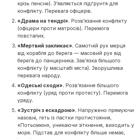
крізь пенсне). З’являється підґрунтя для
конфлікту. Перевага офіцерів.
«Драма на тендрі»
. Розв’язання конфлікту
(офіцери проти матросів). Перемога
повсталих.
«Мертвий закликає»
. Самотній рух мерця
від корабля до берега — масовий рух від
берега до панцерника. Зав’язка більшого
конфлікту (у масштабі міста). Зворушлива
перевага народу.
«Одеські сходи»
. Розв’язання більшого
конфлікту (уряд проти протесту). Перемога
уряду.
«Зустріч з ескадрою»
. Напружено прямуючи
назовні, геть із пастки протистояння,
«Потьомкін», уникаючи зіткнення, виходить у
море. Підстав для конфлікту більше немає,