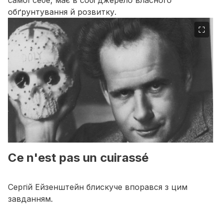
самої себе, має в собі джерело власного
обґрунтування й розвитку.
⛶
Ce n'est pas un cuirassé
Сергій Ейзенштейн блискуче впорався з цим
завданням.