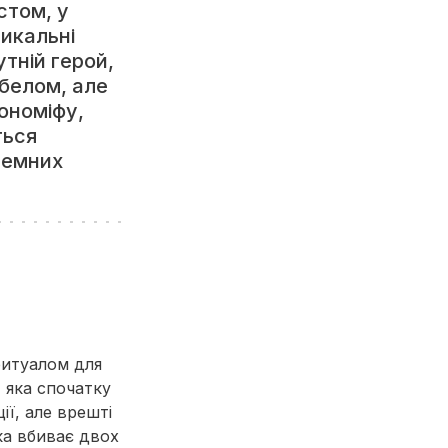
стом, у
икальні
утній герой,
белом, але
ономіфу,
ться
 темних
ритуалом для
, яка спочатку
ї, але врешті
ка вбиває двох