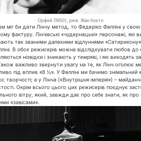
Орфей (1950), реж. Жан Кокто
м міг би дати Лінчу метод, то Федеріко Фелліні у свою
ому фактуру. Лінчівські «чудернацькі» персонажі, які 
пають так званими далекими відлуннями «Сатирикону»
ліні. В обох режисерів можна відслідкувати любов до 
являються нізвідки і зникають у темряві, і які виходять з
Також важливо звернути увагу на те, як Лінч оголює м
во під вплив «8 ½». У Фелліні ми бачимо знімальний 
с творчості; а у Лінча («Внутрішня імперія») – майдан
тості. Окрім всього цього цих режисерів поєднує зас
ьного вітру, який, завжди дає про себе знати, як про
ими «завісами».