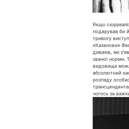
Якщо сюрреаліз
подарував би й
тривогу висту
«Казанови» Фел
диваків, які з’
званої норми. 
видовища можли
абсолютний хао
розпаду особис
трансцендентал
чогось за важк