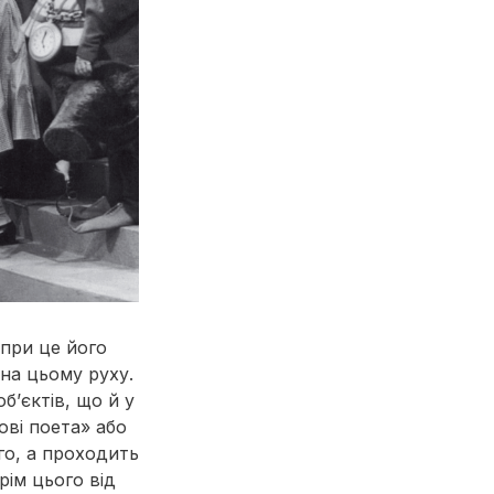
опри це його
на цьому руху.
б’єктів, що й у
ові поета» або
го, а проходить
рім цього від