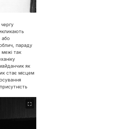
 чергу
викликають
 або
облич, параду
а межі так
еханіку
майданчик як
чик стає місцем
тосування
 присутність
⛶