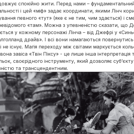
родовжує спокійно жити. Перед нами – фундаментальний
льності і цей «міф» задає координати, якими Лінч ко
ування певного «тут» (яке є не тим, чим здається) і с
невідомого «там». Можна з упевненістю сказати, що Д
ається у кожному персонажі Лінча – від Джефрі у «Син
лголланд драйв». І всі вони намагаються повернутис
і не існує. Магія переходу між світами маркується кол
вона завіса «Твін Піксу» - це лише інша інтерпретація 
льок, своєрідного інструменту, який дозволяє суб’єкт
нністю та трансцендентним.