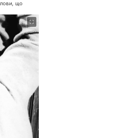
олови, що
⛶