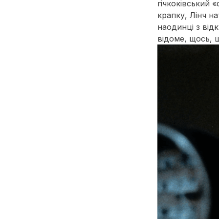
гічкоківський «
крапку, Лінч н
наодинці з від
відоме, щось, 