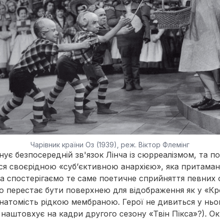
Чарівник країни Оз (1939), реж. Віктор Флемінг
нує безпосередній зв'язок Лінча із сюрреалізмом, та п
я своєрідною «суб’єктивною анархією», яка притаман
ча спостерігаємо те саме поетичне сприйняття певних о
о перестає бути поверхнею для відображення як у «Кр
є натомість рідкою мембраною. Герої не дивиться у ньо
е наштовхує на кадри другого сезону «Твін Пікса»?). Ок