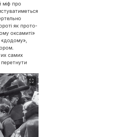
 міф про
ристуватиметься
мертельно
ороті як прото-
ьому оксамиті»
ь «додому»,
ьором.
тих самих
у перетнути
⛶