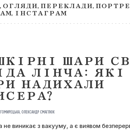
,
ОГЛЯДИ
,
ПЕРЕКЛАДИ
,
ПОРТР
ТЕКСТИ
АМ
,
ІНСТАГРАМ
ОГЛЯДИ
ПЕРЕКЛАДИ
ПОРТРЕТИ
ШКІРНІ ШАРИ С
ПІДБІРКИ
ІДА ЛІНЧА: ЯКІ
ПРОЕКТ
РИ НАДИХАЛИ
ИСЕРА?
ТЕЛЕГРАМ
ІНСТАГРАМ
(TELEGRAM)
(INSTAGRAM)
ОГОМИРЕЦЬКА
,
ОЛЕКСАНДР СМАГЛЮК
а не виникає з вакууму, а є виявом безперер