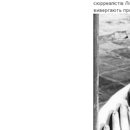
сюрреалістів Л
вивергають пр