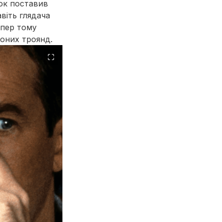
кок поставив
віть глядача
епер тому
воних троянд.
⛶