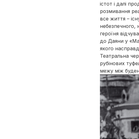
істот і далі п
розмивання реа
все життя – існ
небезпечного, 
героїня відчув
до Даяни у «Ма
якого насправд
Театральна чер
рубінових туфе
межу між буде