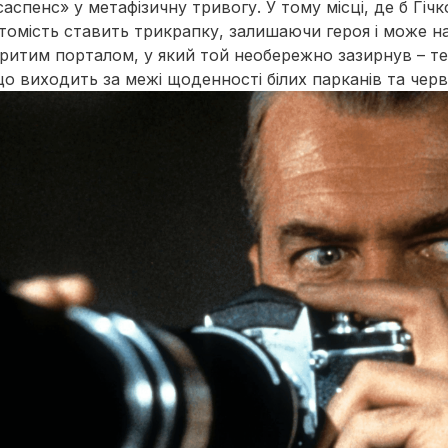
саспенс» у метафізичну тривогу. У тому місці, де б Гіч
атомість ставить трикрапку, залишаючи героя і може на
критим порталом, у який той необережно зазирнув – т
що виходить за межі щоденності білих парканів та чер