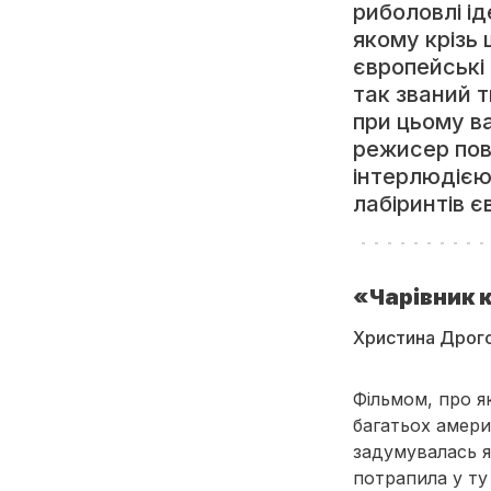
риболовлі і
якому крізь
європейські 
так званий 
при цьому в
режисер пов
інтерлюдією,
лабіринтів 
«Чарівник к
Христина Дрог
Фільмом, про я
багатьох амери
задумувалась я
потрапила у ту