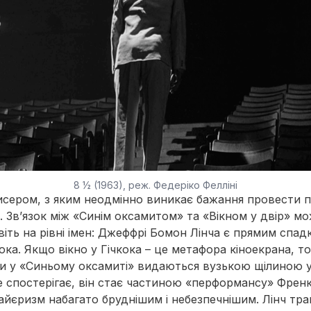
8 ½ (1963), реж. Федеріко Фелліні
сером, з яким неодмінно виникає бажання провести п
. Зв’язок між «Синім оксамитом» та «Вікном у двір» м
іть на рівні імен: Джеффрі Бомон Лінча є прямим спад
ка. Якщо вікно у Гічкока – це метафора кіноекрана, то
и у «Синьому оксамиті» видаються вузькою щілиною у
 спостерігає, він стає частиною «перформансу» Френк
айєризм набагато бруднішим і небезпечнішим. Лінч тр