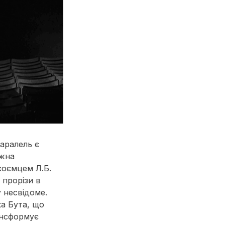
аралель є
ожна
коємцем Л.Б.
 прорізи в
 несвідоме.
а Бута, що
ансформує