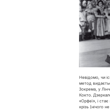
Невідомо, чи іс
метод видаєтьс
Зокрема, у Лін
Кокто. Дзеркал
«Орфеї», і ста
крізь (нічого н