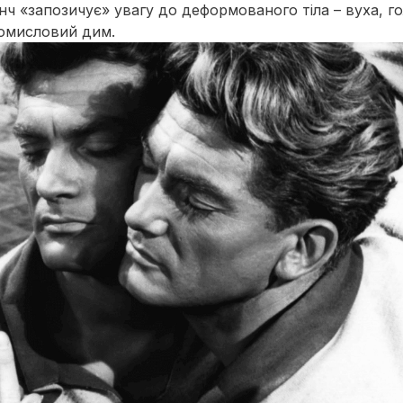
інч «запозичує» увагу до деформованого тіла – вуха, г
омисловий дим.