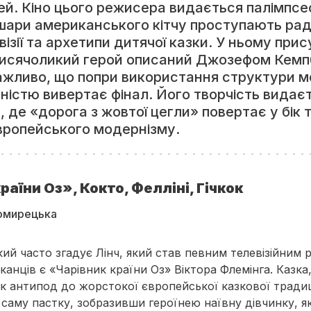
дей. Кіно цього режисера видається палімпсе
 шари американського кітчу проступають рад
візії та архетипи дитячої казки. У ньому прис
тисячоликий герой описаний Джозефом Кемп
ажливо, що попри використання структури м
ністю вивертає фінал. Його творчість видає
 де «дорога з жовтої цегли» повертає у бік
європейського модернізму.
раїни Оз», Кокто, Фелліні, Гічкок
омирецька
кий часто згадує Лінч, який став певним телевізійним 
канців є «Чарівник країни Оз» Віктора Флемінга. Казка
к антипод до жорстокої європейської казкової традиці
 саму пастку, зобразивши героїнею наївну дівчинку, я