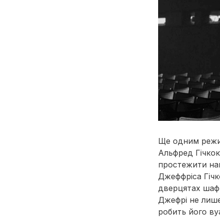
Ще одним режи
Альфред Гічкок
простежити нав
Джеффріса Гічко
дверцятах шаф
Джефрі не лише
робить його ву