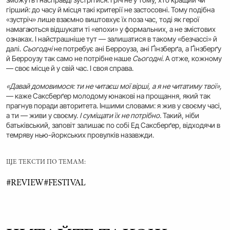
гірший: до часу й місця такі критерії не застосовні. Тому подібна
«зустріч» лише взаємно виштовхує їх поза час, тоді як герої
намагаються відшукати ті «епохи» у формальних, а не змістових
ознаках. І найстрашніше тут — залишатися в такому «безчассі» й
далі.
Сьогодні
не потребує ані Берроуза, ані Ґінзберґа, а Ґінзберґу
й Берроузу так само не потрібне наше
Сьогодні
. А отже, кожному
— своє місце й у свій час. І своя справа.
«Давай домовимося: ти не читаєш мої вірші, а я не читатиму твої»,
— каже Саксберґер молодому юнакові на прощання, який так
прагнув поради авторитета. Іншими словами: я жив у своєму часі,
а ти — живи у своєму.
І суміщати їх не потрібно.
Такий, ніби
батьківський, заповіт залишає по собі Ед Саксберґер, відходячи в
темряву нью-йоркських провулків назавжди.
ЩЕ ТЕКСТИ ПО ТЕМАМ:
#
REVIEW
#
FESTIVAL