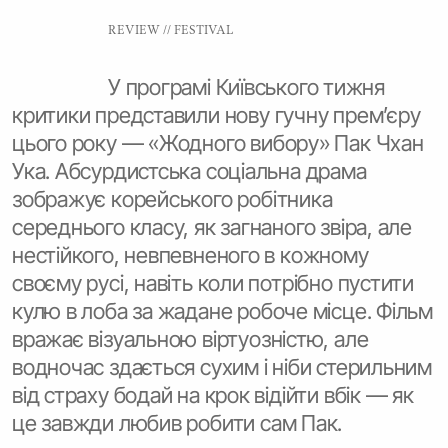
REVIEW
//
FESTIVAL
У програмі Київського тижня
критики представили нову гучну прем’єру
цього року — «Жодного вибору» Пак Чхан
Ука. Абсурдистська соціальна драма
зображує корейського робітника
середнього класу, як загнаного звіра, але
нестійкого, невпевненого в кожному
своєму русі, навіть коли потрібно пустити
кулю в лоба за жадане робоче місце. Фільм
вражає візуальною віртуозністю, але
водночас здається сухим і ніби стерильним
від страху бодай на крок відійти вбік — як
це завжди любив робити сам Пак.