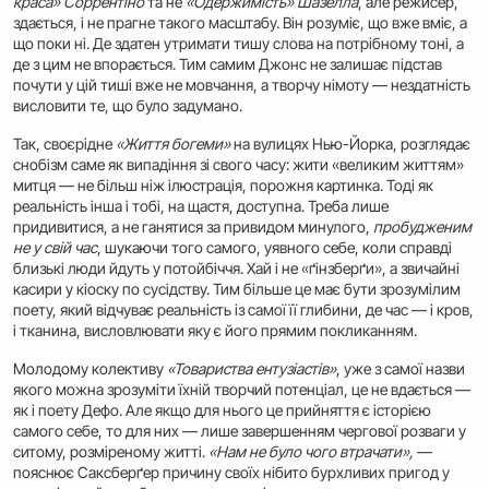
краса» Соррентіно
та не
«Одержимість» Шазелла
, але режисер,
здається, і не прагне такого масштабу. Він розуміє, що вже вміє, а
що поки ні. Де здатен утримати тишу слова на потрібному тоні, а
де з цим не впорається. Тим самим Джонс не залишає підстав
почути у цій тиші вже не мовчання, а творчу німоту — нездатність
висловити те, що було задумано.
Так, своєрідне
«Життя богеми»
на вулицях Нью-Йорка, розглядає
снобізм саме як випадіння зі свого часу: жити «великим життям»
митця — не більш ніж ілюстрація, порожня картинка. Тоді як
реальність інша і тобі, на щастя, доступна. Треба лише
придивитися, а не ганятися за привидом минулого,
пробудженим
не у свій час
, шукаючи того самого, уявного себе, коли справді
близькі люди йдуть у потойбіччя. Хай і не «ґінзберґи», а звичайні
касири у кіоску по сусідству. Тим більше це має бути зрозумілим
поету, який відчуває реальність із самої її глибини, де час — і кров,
і тканина, висловлювати яку є його прямим покликанням.
Молодому колективу
«Товариства ентузіастів»
, уже з самої назви
якого можна зрозуміти їхній творчий потенціал, це не вдається —
як і поету Дефо. Але якщо для нього це прийняття є історією
самого себе, то для них — лише завершенням чергової розваги у
ситому, розміреному житті.
«Нам не було чого втрачати»,
—
пояснює Саксберґер причину своїх нібито бурхливих пригод у