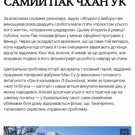
САМИЙ ПАК ЧХАН УК
За власними словами режисера, задум
«Жодного вибору»
він
виношував років двадцять і робота мала стати «проєктом усього
його життя», «справжнім шедевром». Цьому вторили й реакції
публіки, коли Пак показав фільм у межах офіційної програми у
Венеції. Через це складається враження, що це саме той випадок,
коли надмірна підготовка й гучні очікування заважають до кінця
відчути задумане. Кіно Ука, власне, й немає за що докоряти, але
яскравою подією в його фільмографії ця робота
навряд чи стане.
Центральна проблема історії зрозуміла: головний герой, відданий
працівник паперової фабрики Ман Су (у виконанні головного
антагоніста
«Гри в кальмара» Лі Бьонхона
), живе за принципом
«життя бігуна — капітал» і намагається викупити великий дім, у
якому народився. Але він досягнув усього чого прагнув ще
на
самому початку
— у буквальному сенсі: саме сімейними
обіймами біля дому відкривається фільм, що, безперечно,
талановито окреслює справжню проблему.
⛶