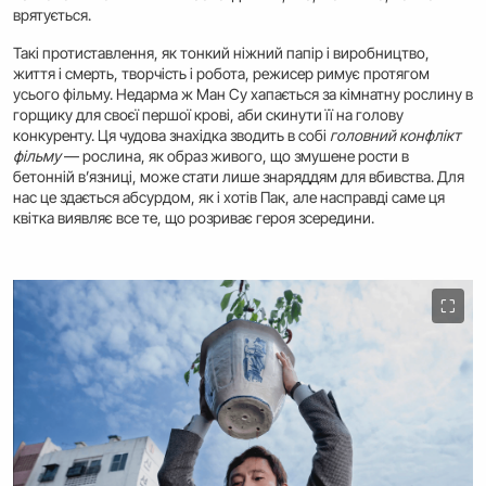
врятується.
Такі протиставлення, як тонкий ніжний папір і виробництво,
життя і смерть, творчість і робота, режисер римує протягом
усього фільму. Недарма ж Ман Су хапається за кімнатну рослину в
горщику для своєї першої крові, аби скинути її на голову
конкуренту. Ця чудова знахідка зводить в собі
головний конфлікт
фільму
— рослина, як образ живого, що змушене рости в
бетонній в’язниці, може стати лише знаряддям для вбивства. Для
нас це здається абсурдом, як і хотів Пак, але насправді саме ця
квітка виявляє все те, що розриває героя зсередини.
⛶