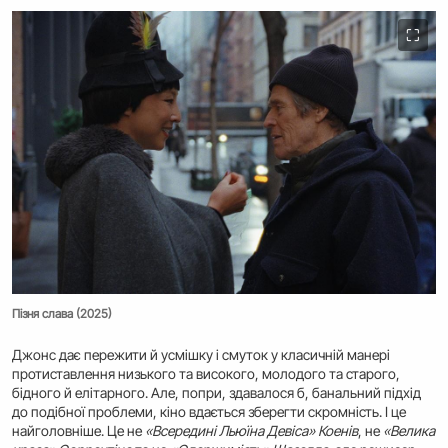
⛶
Пізня слава (2025)
Джонс дає пережити й усмішку і смуток у класичній манері
протиставлення низького та високого, молодого та старого,
бідного й елітарного. Але, попри, здавалося б, банальний підхід
до подібної проблеми, кіно вдається зберегти скромність. І це
найголовніше. Це не
«Всередині Льюїна Девіса» Коенів
, не
«Велика