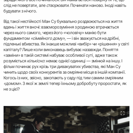
слід не повертати, але
створювати
. Починати наново. Іноді навіть
будувати з нічого.
Від такої нестійкості Ман Су буквально роздвоюється на життя
вдень і життя вночі: взаєморозуміння з родиною втрачається
через нього самого, через його «чоловічу» манію бути
фундаментом
«сімейного дому»
, — і він зважується на дрібні,
підленькі вбивства. Як інакше можливі «вибір» чи «рішення» у світі
капіталу? Лише коли виконавець вибуває назавжди. Поняття
«заміни» в такій системі набуває особливої суті, адже також
розуміється
кількісно
: немає однієї одиниці — змінюй на іншу. І
фільм починає рух крізь три дивакуватих убивства, які Ман Су
чинить щодо своїх конкурентів за омріяне місце в іншій компанії.
Когось із них, звісно, закопають у саду під тим самим омріяним
«домом»
. З якої ж землі тепер їхньому добробуту проростати, як
не з цієї?
⛶