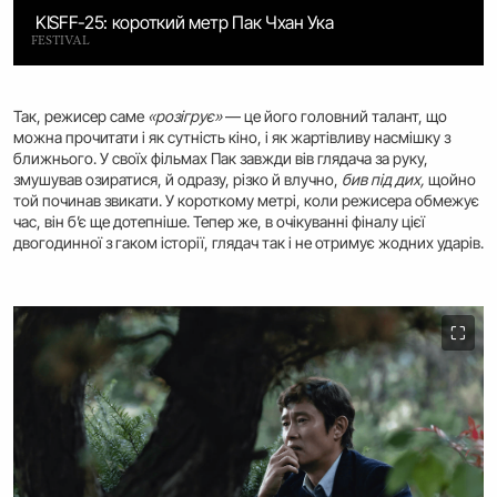
KISFF-25: короткий метр Пак Чхан Ука
FESTIVAL
Так, режисер саме
«розігрує»
— це його головний талант, що
можна прочитати і як сутність кіно, і як жартівливу насмішку з
ближнього. У своїх фільмах Пак завжди вів глядача за руку,
змушував озиратися, й одразу, різко й влучно,
бив під дих,
щойно
той починав звикати. У короткому метрі, коли режисера обмежує
час, він бʼє ще дотепніше. Тепер же, в очікуванні фіналу цієї
двогодинної з гаком історії, глядач так і не отримує жодних ударів.
⛶