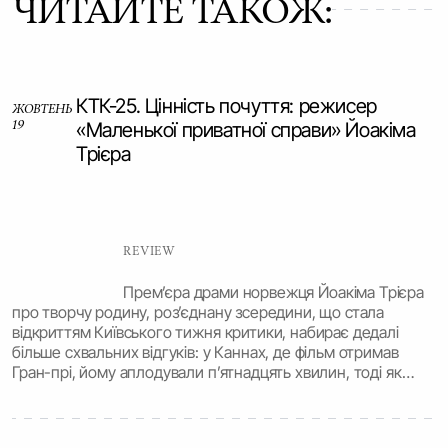
ЧИТАЙТЕ ТАКОЖ:
КТК-25. Цінність почуття: режисер
ЖОВТЕНЬ
19
«Маленької приватної справи» Йоакіма
Трієра
REVIEW
Прем’єра драми норвежця Йоакіма Трієра
про творчу родину, роз’єднану зсередини, що стала
відкриттям Київського тижня критики, набирає дедалі
більше схвальних відгуків: у Каннах, де фільм отримав
Гран-прі, йому аплодували п’ятнадцять хвилин, тоді як
київська публіка, можливо, трохи суворіша.