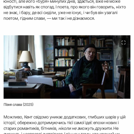
юності, але його «буря» минулих днів, здається, вже не може
відбутися навіть як спогад. І поета, про якого він говорить, ніхто
не знає, і бару, де всі сиділи, уже не існує, і чи був він узагалі
поетом, гідним слави, — ми так і не дізнаємося.
⛶
Пізня слава (2025)
Можливо, Кент свідомо уникає додаткових, глибших шарів у цій
історії, обережно дотримуючись тієї самої ідеї: епохи нових і
старих романтиків, бітників,
ніколи не зможуть дружити
. Не
зможуть і насправді зустрітися. І річ не у тому, хто кращий чи