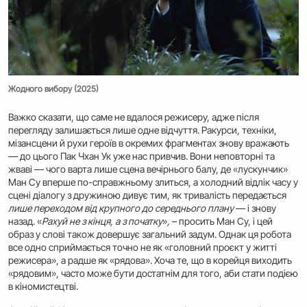
Жодного вибору (2025)
Важко сказати, що саме не вдалося режисеру, адже після
перегляду залишається лише одне відчуття. Ракурси, техніки,
мізансцени й рухи героїв в окремих фрагментах знову вражають
— до цього Пак Чхан Ук уже нас привчив. Вони неповторні та
жваві — чого варта лише сцена вечірнього балу, де «лускунчик»
Ман Су вперше по-справжньому злиться, а холодний відлік часу у
сцені діалогу з дружиною дивує тим, як тривалість передається
лише переходом від крупного до середнього плану
— і знову
назад. «
Рахуй не з кінця, а з початку
»
,
– просить Ман Су, і цей
образ у слові також довершує загальний задум. Однак ця робота
все одно сприймається точно не як «головний проєкт у житті
режисера», а радше як «рядова». Хоча те, що в корейця виходить
«рядовим», часто може бути достатнім для того, аби стати подією
в кіномистецтві.