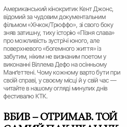
Американський кінокритик Кент Джонс,
відомий за чудовим документальним
фільмом «Хічкок/Трюффо», зі свого боку
зняв затишну, тиху історію «Пізня слава»
про можливість зустрічі юного, але
поверхневого «богемного життя» із
забутим, ніким не визнаним поетом у
виконанні Віллема Дефо на осінньому
Манґеттені. Чому кожному варто бути при
своїй справі, у своєму місці й у свій час —
читайте в нашому огляді минулих днів
фестивалю КТК.
ВБИВ – ОТРИМАВ. ТОЙ