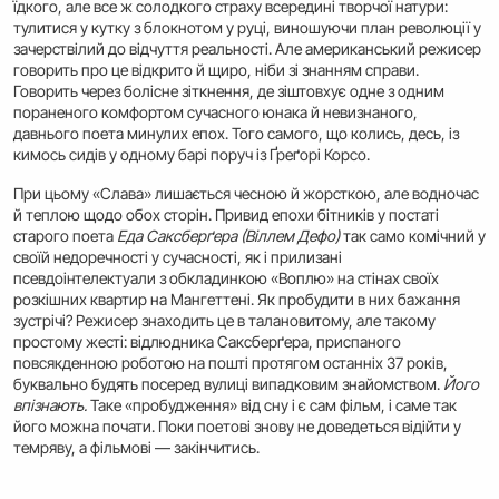
їдкого, але все ж солодкого страху всередині творчої натури:
тулитися у кутку з блокнотом у руці, виношуючи план революції у
зачерствілий до відчуття реальності. Але американський режисер
говорить про це відкрито й щиро, ніби зі знанням справи.
Говорить через болісне зіткнення, де зіштовхує одне з одним
пораненого комфортом сучасного юнака й невизнаного,
давнього поета минулих епох. Того самого, що колись, десь, із
кимось сидів у одному барі поруч із Ґреґорі Корсо.
При цьому «Слава» лишається чесною й жорсткою, але водночас
й теплою щодо обох сторін. Привид епохи бітників у постаті
старого поета
Еда Саксберґера (Віллем Дефо)
так само комічний у
своїй недоречності у сучасності, як і прилизані
псевдоінтелектуали з обкладинкою «Воплю» на стінах своїх
розкішних квартир на Мангеттені. Як пробудити в них бажання
зустрічі? Режисер знаходить це в талановитому, але такому
простому жесті: відлюдника Саксберґера, приспаного
повсякденною роботою на пошті протягом останніх 37 років,
буквально будять посеред вулиці випадковим знайомством.
Його
впізнають.
Таке «пробудження» від сну і є сам фільм, і саме так
його можна почати. Поки поетові знову не доведеться відійти у
темряву, а фільмові — закінчитись.