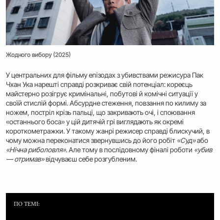
Жодного вибору (2025)
У центральних для фільму епізодах з убивствами режисура Пак
Чхан Ука нарешті справді розкриває свій потенціал: кореєць
майстерно розігрує кримінальні, побутові й комічні ситуації у
своїй стислій формі. Абсурдне стеження, повзання по килиму за
ножем, постріл крізь пальці, що закривають очі, і споювання
«останнього боса» у цій дитячій грі виглядають як окремі
короткометражки. У такому жанрі режисер справді блискучий, в
чому можна переконатися звернувшись до його робіт
«Суд»
або
«Нічна риболовля»
. Але тому в послідовному фіналі роботи
«убив
— отримав»
відчуваєш себе розгубленим.
ПО ТЕМІ: