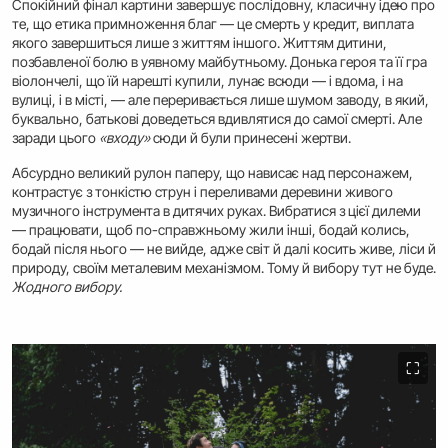
Спокійний фінал картини завершує послідовну, класичну ідею про
те, що етика примноження благ — це смерть у кредит, виплата
якого завершиться лише з життям іншого. Життям дитини,
позбавленої болю в уявному майбутньому. Донька героя та її гра
віолончелі, що їй нарешті купили, лунає всюди — і вдома, і на
вулиці, і в місті, — але переривається лише шумом заводу, в який,
буквально, батькові доведеться вдивлятися до самої смерті. Але
заради цього
«входу»
сюди й були принесені жертви.
Абсурдно великий рулон паперу, що нависає над персонажем,
контрастує з тонкістю струн і переливами деревини живого
музичного інструмента в дитячих руках. Вибратися з цієї дилеми
— працювати, щоб по-справжньому жили інші, бодай колись,
бодай після нього — не вийде, адже світ й далі косить живе, ліси й
природу, своїм металевим механізмом. Тому й вибору тут не буде.
Жодного вибору.
⛶