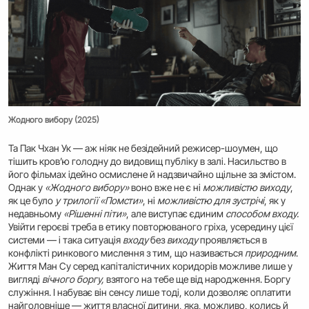
Жодного вибору (2025)
Та Пак Чхан Ук — аж ніяк не безідейний режисер-шоумен, що
тішить кров’ю голодну до видовищ публіку в залі. Насильство в
його фільмах ідейно осмислене й надзвичайно щільне за змістом.
Однак у
«Жодного вибору»
воно вже не є ні
можливістю виходу
,
як це було
у трилогії «Помсти»
, ні
можливістю для зустрічі
, як у
недавньому
«Рішенні піти»
, але виступає єдиним
способом входу.
Увійти героєві треба в етику повторюваного гріха, усередину цієї
системи — і така ситуація
входу
без
виходу
проявляється в
конфлікті ринкового мислення з тим, що називається
природним
.
Життя Ман Су серед капіталістичних коридорів можливе лише у
вигляді
вічного боргу,
взятого на тебе ще від народження. Боргу
служіння. І набуває він сенсу лише тоді, коли дозволяє оплатити
найголовніше — життя власної дитини, яка, можливо, колись й