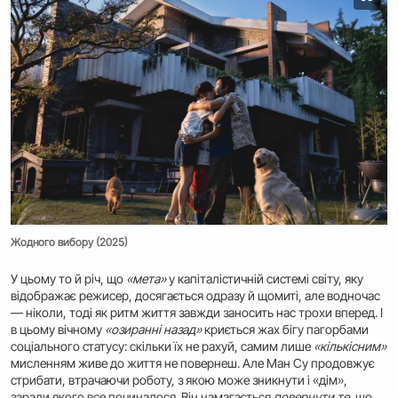
Жодного вибору (2025)
У цьому то й річ, що
«мета»
у капіталістичній системі світу, яку
відображає режисер, досягається одразу й щомиті, але водночас
— ніколи, тоді як ритм життя завжди заносить нас трохи вперед. І
в цьому вічному
«озиранні назад»
криється жах бігу пагорбами
соціального статусу: скільки їх не рахуй, самим лише
«кількісним»
мисленням живе до життя не повернеш. Але Ман Су продовжує
стрибати, втрачаючи роботу, з якою може зникнути і «дім»,
заради якого все починалося. Він намагається
повернути те
, що