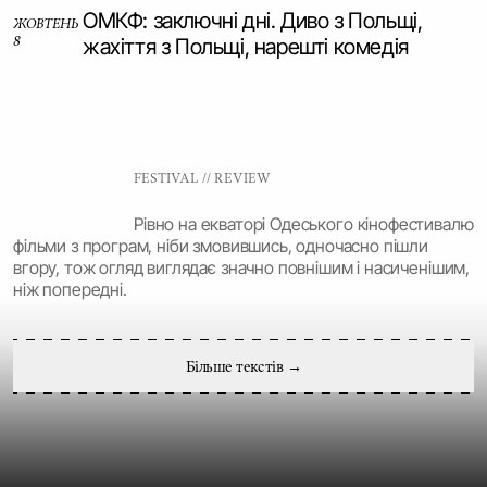
ОМКФ: заключні дні. Диво з Польщі,
ЖОВТЕНЬ
8
жахіття з Польщі, нарешті комедія
FESTIVAL // REVIEW
Рівно на екваторі Одеського кінофестивалю
фільми з програм, ніби змовившись, одночасно пішли
вгору, тож огляд виглядає значно повнішим і насиченішим,
ніж попередні.
Більше текстів
→