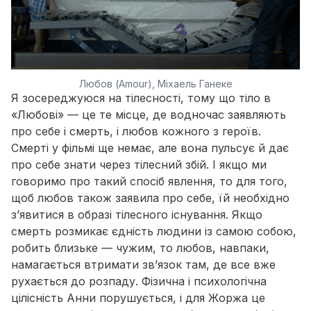
Любов (Amour), Міхаель Ганеке
Я зосереджуюся на тілесності, тому що тіло в
«Любові»
— це те місце, де водночас заявляють
про себе і смерть, і любов кожного з героїв.
Смерті у фільмі ще немає, але вона пульсує й дає
про себе знати через тілесний збій. І якщо ми
говоримо про такий спосіб явлення, то для того,
щоб любов також заявила про себе, їй необхідно
з’явитися в образі тілесного існування. Якщо
смерть розмикає єдність людини із самою собою,
робить близьке — чужим, то любов, навпаки,
намагається втримати зв’язок там, де все вже
рухається до розпаду. Фізична і психологічна
цілісність Анни порушується, і для Жоржа це