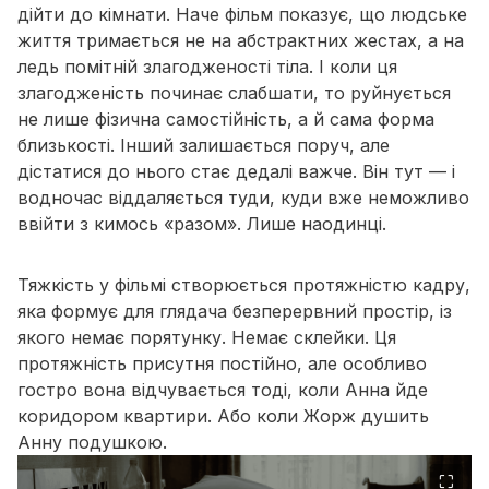
дійти до кімнати. Наче фільм показує, що людське
життя тримається не на абстрактних жестах, а на
ледь помітній злагодженості тіла. І коли ця
злагодженість починає слабшати, то руйнується
не лише фізична самостійність, а й сама форма
близькості. Інший залишається поруч, але
дістатися до нього стає дедалі важче. Він тут — і
водночас віддаляється туди, куди вже неможливо
ввійти з кимось «разом». Лише наодинці.
Тяжкість у фільмі створюється протяжністю кадру,
яка формує для глядача безперервний простір, із
якого немає порятунку. Немає склейки. Ця
протяжність присутня постійно, але особливо
гостро вона відчувається тоді, коли Анна йде
коридором квартири. Або коли Жорж душить
Анну подушкою.
⛶