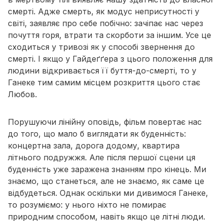
смерті. Адже смерть, як модус неприсутності у
світі, заявляє про себе побічно: зачіпає нас через
почуття горя, втрати та скорботи за іншим. Усе це
сходиться у тривозі
як у способі звернення до
смерті
. І якщо у Гайдеґґера з цього положення для
людини відкривається її буття-до-смерті, то у
Ганеке тим самим місцем розкриття цього стає
Любов.
Порушуючи лінійну оповідь, фільм повертає нас
до того, що мало б виглядати як буденність:
концертна зала, дорога додому, квартира
літнього подружжя. Але після першої сцени ця
буденність уже заражена знанням про кінець. Ми
знаємо,
що
станеться, але не знаємо,
як
саме це
відбудеться. Однак оскільки ми дивимося Ганеке,
то розуміємо: у нього ніхто не помирає
природним способом, навіть якщо це літні люди.