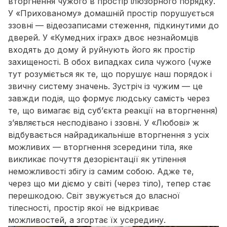
вторгнення чужого в простір ілюзорного порядку.
У
«Прихованому»
домашній простір порушується
ззовні — відеозаписами стеження, підкинутими до
дверей. У
«Кумедних іграх»
двоє незнайомців
входять до дому й руйнують його як простір
захищеності. В обох випадках сила чужого
(чуже
тут розуміється як те, що порушує наш порядок і
звичну систему значень. Зустріч із чужим — це
завжди подія, що формує людську самість через
те, що вимагає від суб’єкта реакції на вторгнення)
з’являється несподівано і ззовні. У «Любові» ж
відбувається найрадикальніше вторгнення з усіх
можливих — вторгнення зсередини тіла, яке
викликає почуття дезорієнтації як утілення
неможливості збігу із самим собою. Адже те,
через що ми діємо у світі
(через тіло)
, тепер стає
перешкодою. Світ звужується до власної
тілесності, простір якої не відкриває
можливостей, а згортає їх усередину.