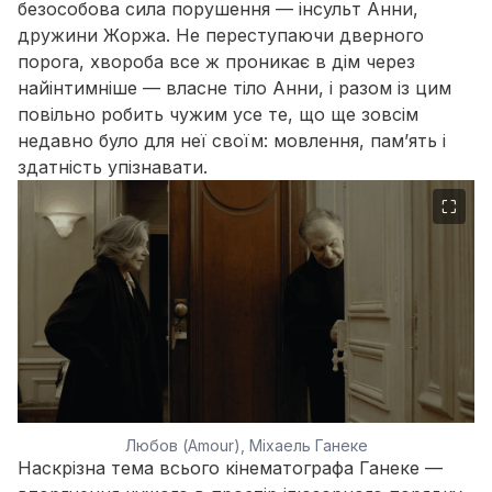
безособова сила порушення — інсульт Анни,
дружини Жоржа. Не переступаючи дверного
порога, хвороба все ж проникає в дім через
найінтимніше — власне тіло Анни, і разом із цим
повільно робить чужим усе те, що ще зовсім
недавно було для неї своїм: мовлення, пам’ять і
здатність упізнавати.
⛶
Любов (Amour), Міхаель Ганеке
Наскрізна тема всього кінематографа Ганеке —