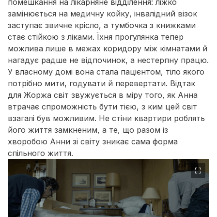
помешкання на лікарняне відділення: ліжко
замінюється на медичну койку, інвалідний візок
заступає звичне крісло, а тумбочка з книжками
стає стійкою з ліками. Їхня прогулянка тепер
можлива лише в межах коридору між кімнатами й
нагадує радше не відпочинок, а нестерпну працю.
У власному домі вона стала пацієнтом, тіло якого
потрібно мити, годувати й перевертати. Відтак
для Жоржа світ звужується в міру того, як Анна
втрачає спроможність бути тією, з ким цей світ
взагалі був можливим. Не стіни квартири роблять
його життя замкненим, а те, що разом із
хворобою Анни зі світу зникає сама форма
спільного життя.
⛶