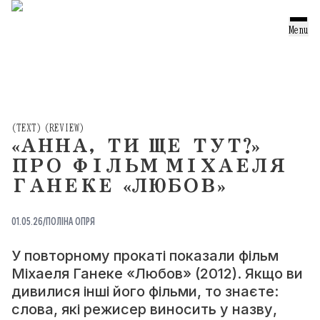
ТЕКСТИ
Menu
ОГЛЯДИ
ПЕРЕКЛАДИ
ПОРТРЕТИ
(
TEXT
)
(
REVIEW
)
«АННА, ТИ ЩЕ ТУТ?»
ПІДБІРКИ
ПРО ФІЛЬМ МІХАЕЛЯ
ПРОЕКТ
ГАНЕКЕ «ЛЮБОВ»
01.05.26
/
ПОЛІНА ОПРЯ
ТЕЛЕГРАМ
(TELEGRAM)
У повторному прокаті показали фільм
ІНСТАГРАМ
Міхаеля Ганеке «Любов» (2012). Якщо ви
(INSTAGRAM)
дивилися інші його фільми, то знаєте:
слова, які режисер виносить у назву,