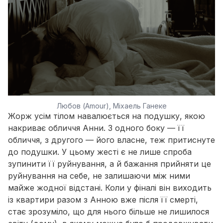
Любов (Amour), Міхаель Ганеке
Жорж усім тілом навалюється на подушку, якою
накриває обличчя Анни. З одного боку — її
обличчя, з другого — його власне, теж притиснуте
до подушки. У цьому жесті є не лише спроба
зупинити її руйнування, а й бажання прийняти це
руйнування на себе, не залишаючи між ними
майже жодної відстані. Коли у фіналі він виходить
із квартири разом з Анною вже після її смерті,
стає зрозуміло, що для нього більше не лишилося