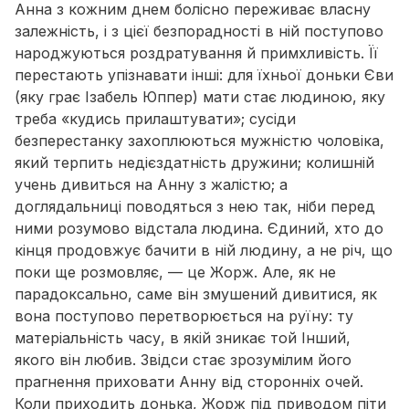
Анна з кожним днем болісно переживає власну
залежність, і з цієї безпорадності в ній поступово
народжуються роздратування й примхливість. Її
перестають упізнавати інші: для їхньої доньки Єви
(яку грає Ізабель Юппер) мати стає людиною, яку
треба «кудись прилаштувати»; сусіди
безперестанку захоплюються мужністю чоловіка,
який терпить недієздатність дружини; колишній
учень дивиться на Анну з жалістю; а
доглядальниці поводяться з нею так, ніби перед
ними розумово відстала людина. Єдиний, хто до
кінця продовжує бачити в ній людину, а не річ, що
поки ще розмовляє, — це Жорж. Але, як не
парадоксально, саме він змушений дивитися, як
вона поступово перетворюється на руїну: ту
матеріальність часу, в якій зникає той Інший,
якого він любив. Звідси стає зрозумілим його
прагнення приховати Анну від сторонніх очей.
Коли приходить донька, Жорж під приводом піти