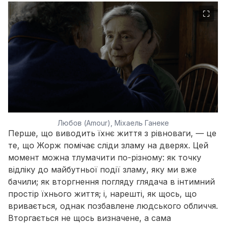
⛶
Любов (Amour), Міхаель Ганеке
Перше, що виводить їхнє життя з рівноваги, — це
те, що Жорж помічає сліди зламу на дверях. Цей
момент можна тлумачити по-різному: як точку
відліку до майбутньої події зламу, яку ми вже
бачили; як вторгнення погляду глядача в інтимний
простір їхнього життя; і, нарешті, як щось, що
вривається, однак позбавлене людського обличчя.
Вторгається не щось визначене, а сама