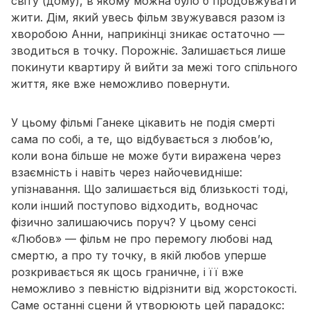
світу (дому), в якому можна було б продовжувати
жити. Дім, який увесь фільм звужувався разом із
хворобою Анни, наприкінці зникає остаточно —
зводиться в точку. Порожніє. Залишається лише
покинути квартиру й вийти за межі того спільного
життя, яке вже неможливо повернути.
У цьому фільмі Ганеке цікавить не подія смерті
сама по собі, а те, що відбувається з любов’ю,
коли вона більше не може бути виражена через
взаємність і навіть через найочевидніше:
упізнавання. Що залишається від близькості тоді,
коли інший поступово відходить, водночас
фізично залишаючись поруч? У цьому сенсі
«Любов» — фільм не про перемогу любові над
смертю, а про ту точку, в якій любов уперше
розкривається як щось граничне, і її вже
неможливо з певністю відрізнити від жорстокості.
Саме останні сцени й утворюють цей парадокс: