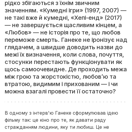
рідко збігаються з їхнім звичним
значенням. «Кумедні ігри» (1997, 2007) —
не такі вже й кумедні, «Хепі-енд» (2017)
— не завершується щасливим кінцем, а
«Любов» — не історія про те, що любов
переможе смерть. Ганеке не іронізує над
глядачем, а швидше доводить назви до
межі їх визначення, коли слова, почуття,
стосунки перестають функціонувати як
щось самоочевидне. Де проходить межа
між грою та жорстокістю, любов’ю та
втратою, видимим і прихованим — і чи
можна взагалі провести її остаточно?
В одному з інтерв'ю Ганеке сформулював ідею
фільму так:
це кіно про те, як давати раду
стражданням людини, яку ти любиш
. Це не