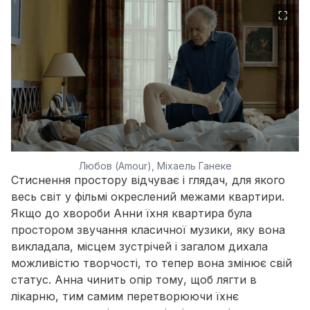
⛶
Любов (Amour), Міхаель Ганеке
Стиснення простору відчуває і глядач, для якого
весь світ у фільмі окреслений межами квартири.
Якщо до хвороби Анни їхня квартира була
простором звучання класичної музики, яку вона
викладала, місцем зустрічей і загалом дихала
можливістю творчості, то тепер вона змінює свій
статус. Анна чинить опір тому, щоб лягти в
лікарню, тим самим перетворюючи їхнє