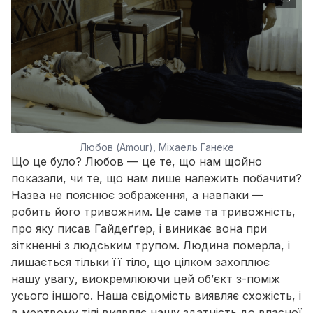
Любов (Amour), Міхаель Ганеке
Що це було? Любов — це те, що нам щойно
показали, чи те, що нам лише належить побачити?
Назва не пояснює зображення, а навпаки —
робить його тривожним. Це саме та тривожність,
про яку писав Гайдеґґер, і виникає вона при
зіткненні з людським трупом. Людина померла, і
лишається тільки її тіло, що цілком захоплює
нашу увагу, виокремлюючи цей об’єкт з-поміж
усього іншого. Наша свідомість виявляє схожість, і
в мертвому тілі виявляє нашу здатність до власної