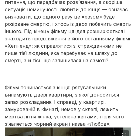
питання, що передбачає розв’язання, а скоріше
ситуація неминучості: любити до кінця — означає
визнавати, що одного разу це «разом» буде
розірване смертю, і хтось із двох побачить смерть
іншого. Під кінець фільму ця ідея розширюється і
знаходить продовження в його останньому фільмі
«Хепі-енд»: як справлятися зі стражданнями не
лише тієї людини, яка перебуває на шляху до
смерті, а й тієї, що залишилася на самоті?
Фільм починається з кінця: рятувальники
виламують двері квартири, з якої доноситься
запах розкладання. І справді, у квартирі,
замурованій в кімнаті, немов у склепі, лежить
мертва літня жінка, устелена квітами, після чого
з’являється чорний екран і назва «Любов».
⛶